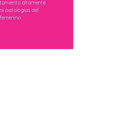
atamiento altamente
es patologías del
femenino.
dad.