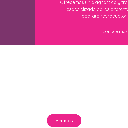
Ofrecemos un diagnóstico y tr
especializado de las diferent
aparato reproductor 
Conoce más
Salud para Todas
vencidos que todas merecen una atención profesional y de cali
Ver más